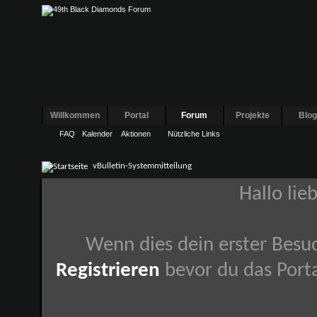
Willkommen
Portal
Forum
Projekte
Blo
FAQ
Kalender
Aktionen
Nützliche Links
vBulletin-Systemmitteilung
Hallo lie
Wenn dies dein erster Besuch
Registrieren
bevor du das Porta