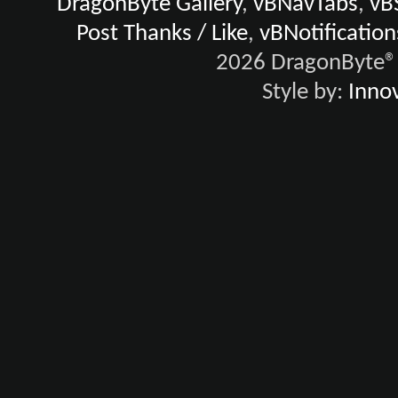
DragonByte Gallery
,
vBNavTabs
,
vB
Post Thanks / Like
,
vBNotification
2026 DragonByte® 
Style by:
Innov