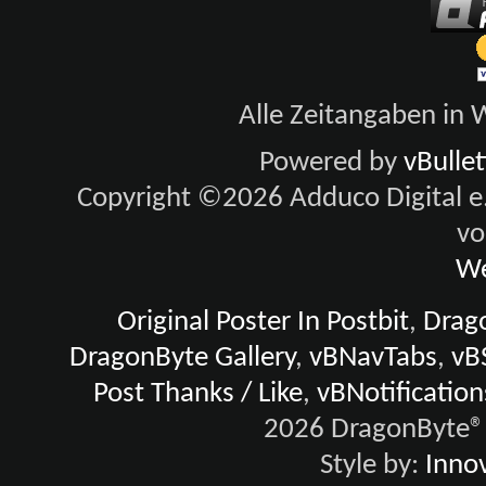
Alle Zeitangaben in W
Powered by
vBulle
Copyright ©2026 Adduco Digital e.K
vo
We
Original Poster In Postbit
,
Drago
DragonByte Gallery
,
vBNavTabs
,
vB
Post Thanks / Like
,
vBNotification
2026 DragonByte® 
Style by:
Innov