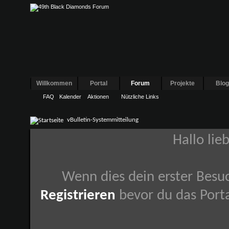
Willkommen
Portal
Forum
Projekte
Blo
FAQ
Kalender
Aktionen
Nützliche Links
vBulletin-Systemmitteilung
Hallo lie
Wenn dies dein erster Besuch
Registrieren
bevor du das Porta