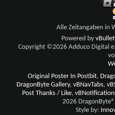
Alle Zeitangaben in W
Powered by
vBulle
Copyright ©2026 Adduco Digital e.K
vo
We
Original Poster In Postbit
,
Drago
DragonByte Gallery
,
vBNavTabs
,
vB
Post Thanks / Like
,
vBNotification
2026 DragonByte® 
Style by:
Innov