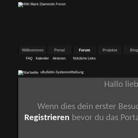
Willkommen
Portal
Forum
Projekte
Blo
FAQ
Kalender
Aktionen
Nützliche Links
vBulletin-Systemmitteilung
Hallo lie
Wenn dies dein erster Besuch
Registrieren
bevor du das Porta