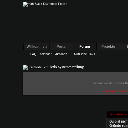
Willkommen
Portal
Forum
Projekte
FAQ
Kalender
Aktionen
Nützliche Links
vBulletin-Systemmitteilung
Wenn dies dein erster Be
Do you speak engli
vBulletin-Sy
Du bist nic
Gründe sein