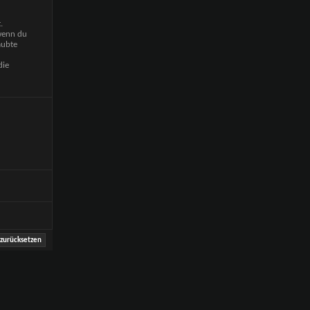
.
 wenn du
aubte
die