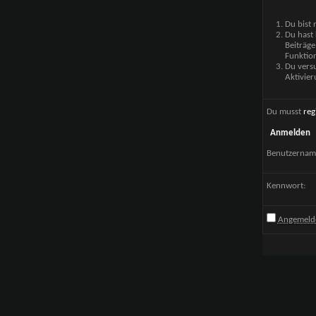
Du bist 
Du hast 
Beiträge
Funktion
Du versu
Aktivier
Du musst
reg
Anmelden
Benutzernam
Kennwort:
Angemelde