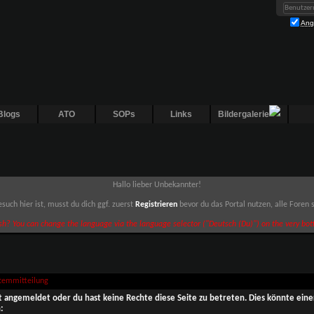
Ang
Blogs
ATO
SOPs
Links
Bildergalerie
Hallo lieber Unbekannter!
such hier ist, musst du dich ggf. zuerst
Registrieren
bevor du das Portal nutzen, alle Foren
sh? You can change the language via the language selector ("Deutsch (Du)") on the very bott
stemmitteilung
ht angemeldet oder du hast keine Rechte diese Seite zu betreten. Dies könnte eine
: