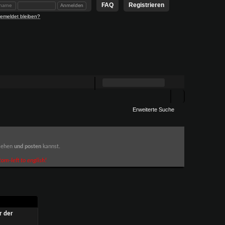
FAQ
Registrieren
emeldet bleiben?
Erweiterte Suche
 sehen
und posten
kannst.
om-left to english!
r der