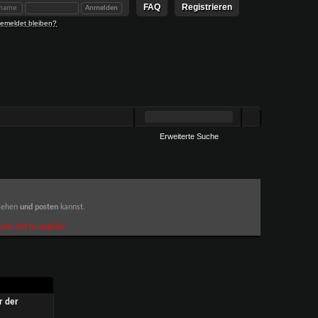
FAQ
Registrieren
emeldet bleiben?
Erweiterte Suche
 sehen
und posten
kannst.
om-left to english!
r der