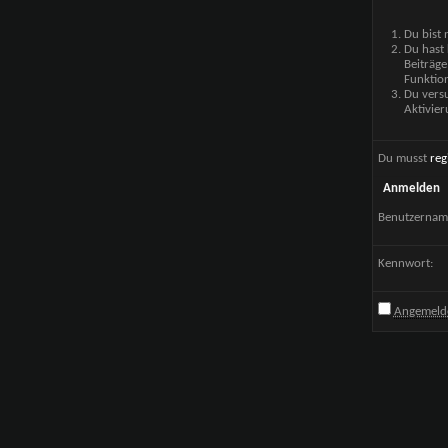
Du bist 
Du hast 
Beiträge
Funktion
Du versu
Aktivier
Du musst
reg
Anmelden
Benutzernam
Kennwort:
Angemelde