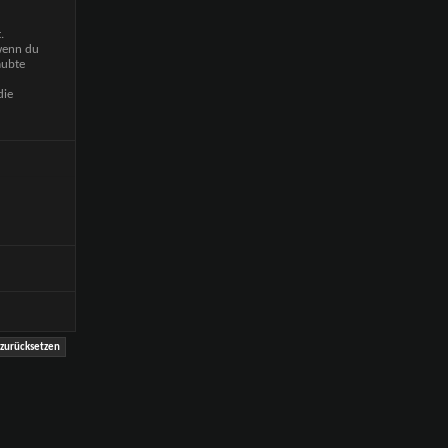
.
 wenn du
aubte
die