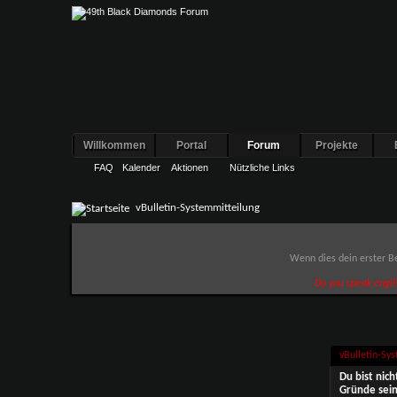
Willkommen
Portal
Forum
Projekte
FAQ
Kalender
Aktionen
Nützliche Links
vBulletin-Systemmitteilung
Wenn dies dein erster Be
Do you speak engli
vBulletin-Sy
Du bist nic
Gründe sein