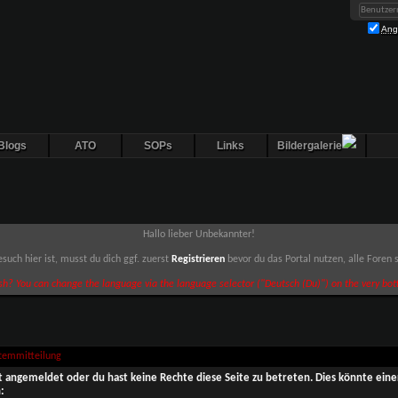
Ang
Blogs
ATO
SOPs
Links
Bildergalerie
Hallo lieber Unbekannter!
such hier ist, musst du dich ggf. zuerst
Registrieren
bevor du das Portal nutzen, alle Foren
sh? You can change the language via the language selector ("Deutsch (Du)") on the very bott
stemmitteilung
ht angemeldet oder du hast keine Rechte diese Seite zu betreten. Dies könnte eine
: