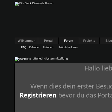
Willkommen
Portal
Forum
Projekte
Blo
FAQ
Kalender
Aktionen
Nützliche Links
vBulletin-Systemmitteilung
Hallo lie
Wenn dies dein erster Besuch
Registrieren
bevor du das Porta