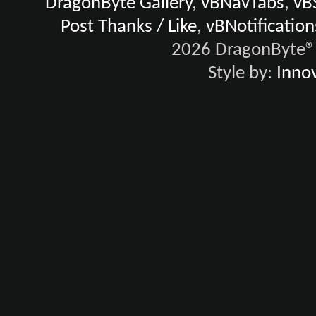
DragonByte Gallery
,
vBNavTabs
,
vB
Post Thanks / Like
,
vBNotification
2026 DragonByte® 
Style by:
Innov