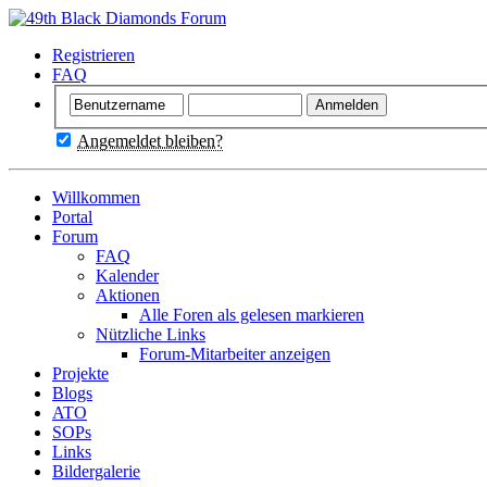
Registrieren
FAQ
Angemeldet bleiben?
Willkommen
Portal
Forum
FAQ
Kalender
Aktionen
Alle Foren als gelesen markieren
Nützliche Links
Forum-Mitarbeiter anzeigen
Projekte
Blogs
ATO
SOPs
Links
Bildergalerie