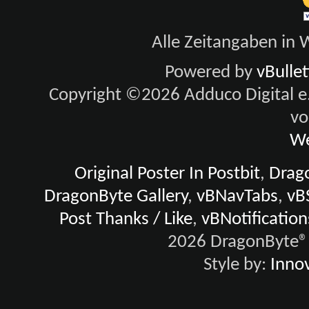
Alle Zeitangaben in W
Powered by
vBulle
Copyright ©2026 Adduco Digital e.K
vo
We
Original Poster In Postbit
,
Drago
DragonByte Gallery
,
vBNavTabs
,
vB
Post Thanks / Like
,
vBNotification
2026 DragonByte® 
Style by:
Innov