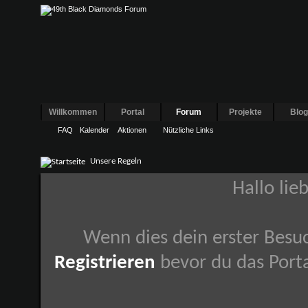
Willkommen
Portal
Forum
Projekte
Blo
FAQ
Kalender
Aktionen
Nützliche Links
Unsere Regeln
Hallo lie
Wenn dies dein erster Besuch
Registrieren
bevor du das Porta