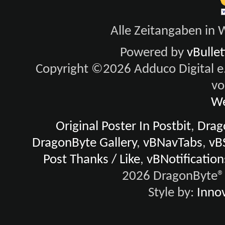
Alle Zeitangaben in W
Powered by
vBulle
Copyright ©2026 Adduco Digital e.K
vo
We
Original Poster In Postbit
,
Drago
DragonByte Gallery
,
vBNavTabs
,
vB
Post Thanks / Like
,
vBNotification
2026 DragonByte® 
Style by:
Innov