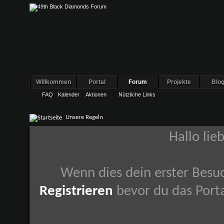
Willkommen
Portal
Forum
Projekte
Blo
FAQ
Kalender
Aktionen
Nützliche Links
Unsere Regeln
Hallo lie
Wenn dies dein erster Besuch
Registrieren
bevor du das Porta