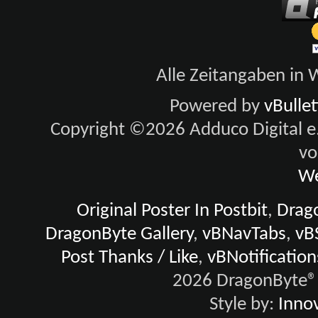
Alle Zeitangaben in W
Powered by
vBulle
Copyright ©2026 Adduco Digital e.K
vo
We
Original Poster In Postbit
,
Drago
DragonByte Gallery
,
vBNavTabs
,
vB
Post Thanks / Like
,
vBNotification
2026 DragonByte® 
Style by:
Innov