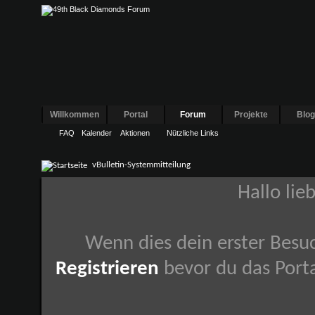
Willkommen
Portal
Forum
Projekte
Blo
FAQ
Kalender
Aktionen
Nützliche Links
vBulletin-Systemmitteilung
Hallo lie
Wenn dies dein erster Besuch
Registrieren
bevor du das Porta