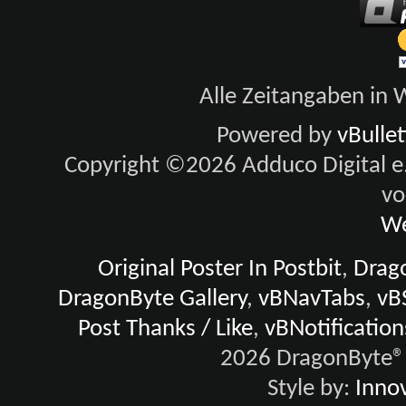
Alle Zeitangaben in W
Powered by
vBulle
Copyright ©2026 Adduco Digital e.K
vo
We
Original Poster In Postbit
,
Drago
DragonByte Gallery
,
vBNavTabs
,
vB
Post Thanks / Like
,
vBNotification
2026 DragonByte® 
Style by:
Innov