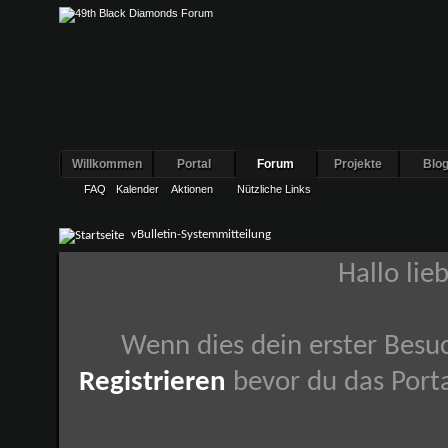
Willkommen
Portal
Forum
Projekte
Blo
FAQ
Kalender
Aktionen
Nützliche Links
vBulletin-Systemmitteilung
Hallo lie
Wenn dies dein erster Besuch
Registrieren
bevor du das Porta