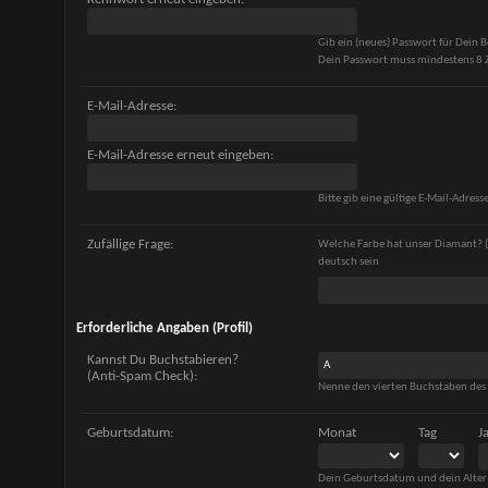
Gib ein (neues) Passwort für Dein 
Dein Passwort muss mindestens 8 Z
E-Mail-Adresse:
E-Mail-Adresse erneut eingeben:
Bitte gib eine gültige E-Mail-Adresse
Zufällige Frage:
Welche Farbe hat unser Diamant? (
deutsch sein
Erforderliche Angaben (Profil)
Kannst Du Buchstabieren?
(Anti-Spam Check):
Nenne den vierten Buchstaben des
Geburtsdatum:
Monat
Tag
J
Dein Geburtsdatum und dein Alter 