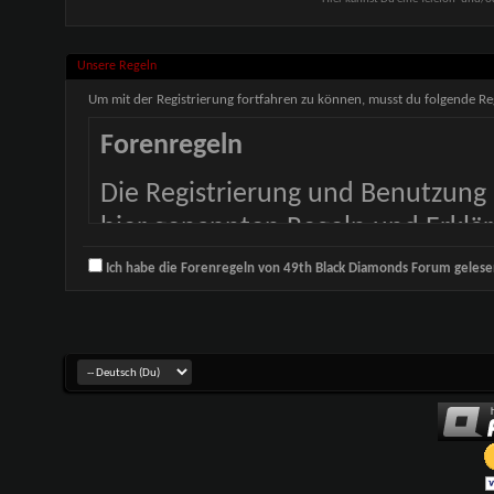
Unsere Regeln
Um mit der Registrierung fortfahren zu können, musst du folgende Re
Forenregeln
Die Registrierung und Benutzung 
hier genannten Regeln und Erklä
Kästchen und klicke dann auf 'Re
Ich habe die Forenregeln von 49th Black Diamonds Forum gelese
Registrierung abbrechen möchtes
Forums.
Obwohl die Administratoren und
Forum versuchen, alle unerwünsc
Forum fernzuhalten, ist es für un
überprüfen. Alle Beiträge/Nachri