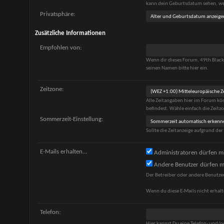
kann dein Geburtsdatum sehen, wen
Privatsphäre:
Zusätzliche Informationen
Empfohlen von:
Wenn dir dieses Forum, 49th Blac
seinen Namen bitte hier ein.
Zeitzone:
Alle Zeitangaben hier im Forum kö
befindest. Wähle einfach die Zeitzon
Sommerzeit-Einstellung:
Sollte die Zeitanzeige aufgrund de
E-Mails erhalten...
Administratoren dürfen mi
Andere Benutzer dürfen mi
Der Betreiber oder andere Benutze
Wenn du diese E-Mails nicht erhalt
Telefon:
Hier kannst Du eine Telefon- und