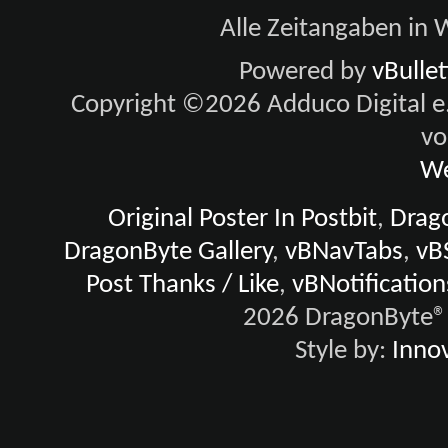
aus und die Eigentümer von 49th
Alle Zeitangaben in W
e.K. oder vBulletin Solutions, Inc
Powered by
vBulle
für den Inhalt verantwortlich ge
Copyright ©2026 Adduco Digital e.K
Durch die Annahme unserer Regeln
vo
Nachrichten schreibst, die obszön, 
We
abscheulich oder bedrohlich sind
Original Poster In Postbit
,
Drago
Die Eigentümer von 49th Black 
DragonByte Gallery
,
vBNavTabs
,
vB
und Beiträge zu löschen, zu bearb
Post Thanks / Like
,
vBNotification
2026 DragonByte® 
Style by:
Innov