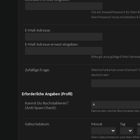
Gib ein (neues) Passwort für Dein 
Dein Passwort muss mindestens 8 Z
E-Mail-Adresse:
E-Mail-Adresse erneut eingeben:
Bitte gib eine gültige E-Mail-Adresse
Zufällige Frage:
Welche Farbe hat unser Diamant? (
deutsch sein
Erforderliche Angaben (Profil)
Kannst Du Buchstabieren?
(Anti-Spam Check):
Nenne den vierten Buchstaben des
Geburtsdatum:
Monat
Tag
J
Dein Geburtsdatum und dein Alter 