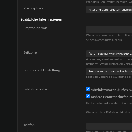
kann dein Geburtsdatum sehen, wen
Privatsphäre:
Zusätzliche Informationen
Empfohlen von:
Wenn dir dieses Forum, 49th Blac
seinen Namen bitte hier ein.
Zeitzone:
Alle Zeitangaben hier im Forum kö
befindest. Wähle einfach die Zeitzon
Sommerzeit-Einstellung:
Sollte die Zeitanzeige aufgrund de
E-Mails erhalten...
Administratoren dürfen mi
Andere Benutzer dürfen mi
Der Betreiber oder andere Benutze
Wenn du diese E-Mails nicht erhalt
Telefon:
Hier kannst Du eine Telefon- und