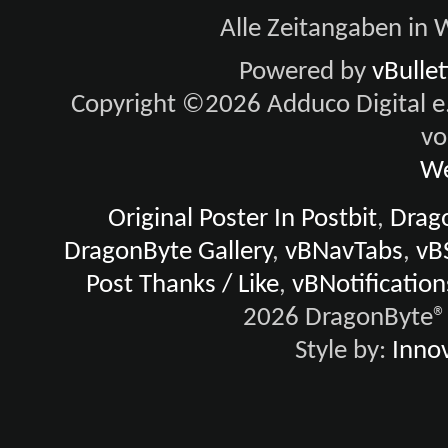
aus und die Eigentümer von 49th
Alle Zeitangaben in W
e.K. oder vBulletin Solutions, Inc
Powered by
vBulle
für den Inhalt verantwortlich ge
Copyright ©2026 Adduco Digital e.K
Durch die Annahme unserer Regeln
vo
Nachrichten schreibst, die obszön, 
We
abscheulich oder bedrohlich sind
Original Poster In Postbit
,
Drago
Die Eigentümer von 49th Black 
DragonByte Gallery
,
vBNavTabs
,
vB
und Beiträge zu löschen, zu bearb
Post Thanks / Like
,
vBNotification
2026 DragonByte® 
Style by:
Innov