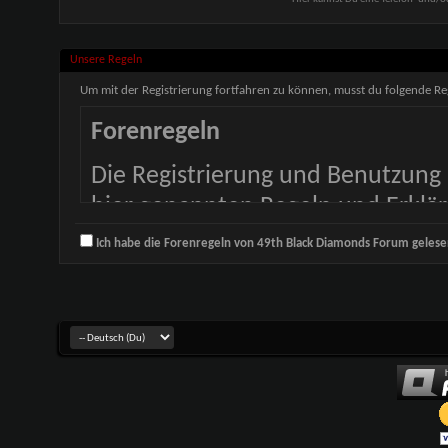
Unsere Regeln
Um mit der Registrierung fortfahren zu können, musst du folgende Re
Forenregeln
Die Registrierung und Benutzung 
hier genannten Regeln und Erklä
Kästchen und klicke dann auf 'Re
Ich habe die Forenregeln von 49th Black Diamonds Forum gelese
Registrierung abbrechen möchtes
Forums.
Obwohl die Administratoren und
Forum versuchen, alle unerwünsc
Forum fernzuhalten, ist es für un
überprüfen. Alle Beiträge/Nachri