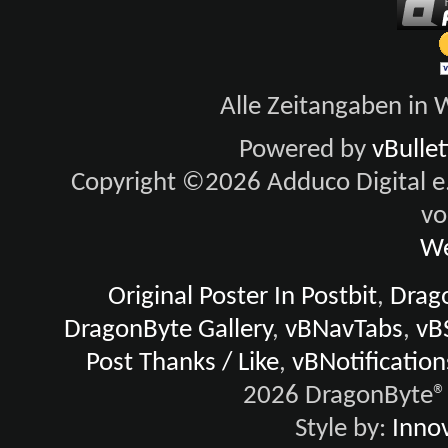
Alle Zeitangaben in W
Powered by
vBulle
Copyright ©2026 Adduco Digital e.K
vo
We
Original Poster In Postbit
,
Drago
DragonByte Gallery
,
vBNavTabs
,
vB
Post Thanks / Like
,
vBNotification
2026 DragonByte® 
Style by:
Innov