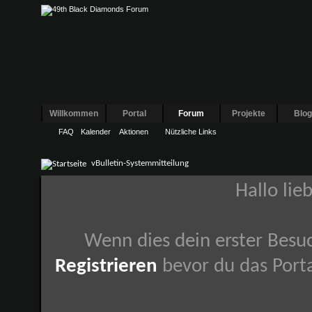
Willkommen
Portal
Forum
Projekte
Blo
FAQ
Kalender
Aktionen
Nützliche Links
vBulletin-Systemmitteilung
Hallo lie
Wenn dies dein erster Besuch
Registrieren
bevor du das Porta