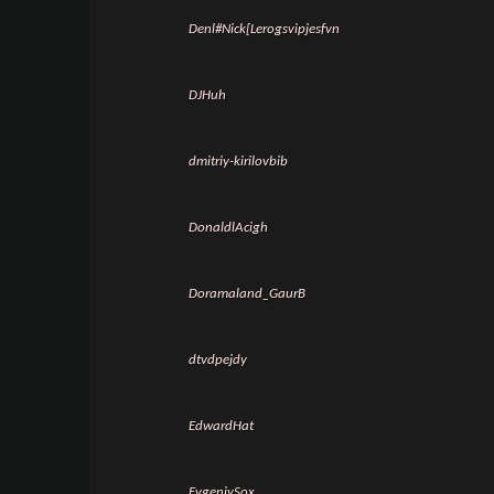
Denl#Nick[Lerogsvipjesfvn
DJHuh
dmitriy-kirilovbib
DonaldlAcigh
Doramaland_GaurB
dtvdpejdy
EdwardHat
EvgeniySox