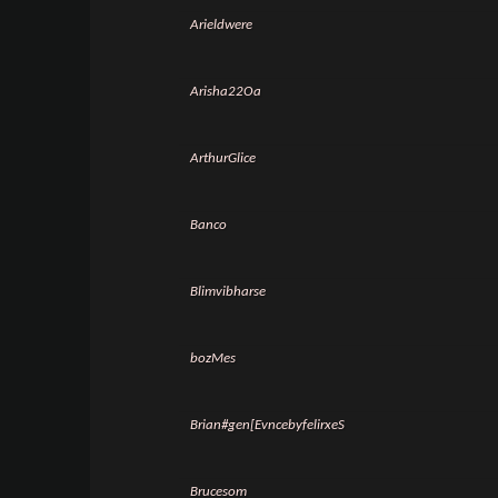
Arieldwere
Arisha22Oa
ArthurGlice
Banco
Blimvibharse
bozMes
Brian#gen[EvncebyfelirxeS
Brucesom