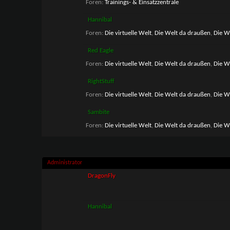
Foren:
Trainings- & Einsatzzentrale
Hannibal
Foren:
Die virtuelle Welt
,
Die Welt da draußen
,
Die W
Red Eagle
Foren:
Die virtuelle Welt
,
Die Welt da draußen
,
Die W
RightStuff
Foren:
Die virtuelle Welt
,
Die Welt da draußen
,
Die W
Sambite
Foren:
Die virtuelle Welt
,
Die Welt da draußen
,
Die W
Administrator
DragonFly
Hannibal