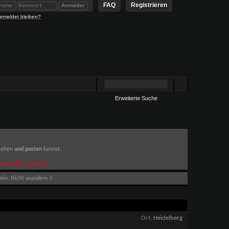
FAQ
Registrieren
emeldet bleiben?
Erweiterte Suche
 sehen
und posten
kannst.
om-left to english!
ein. Nicht wundern :)
Ort
Heidelberg