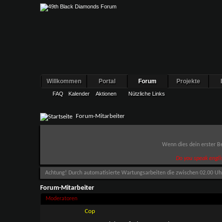
Willkommen
Portal
Forum
Projekte
FAQ
Kalender
Aktionen
Nützliche Links
Forum-Mitarbeiter
Wenn dies dein erster Be
Do you speak engli
Achtung! Durch automatisierte Wartungsarbeiten die zwischen 02.00 Uhr u
Forum-Mitarbeiter
Moderatoren
Cop