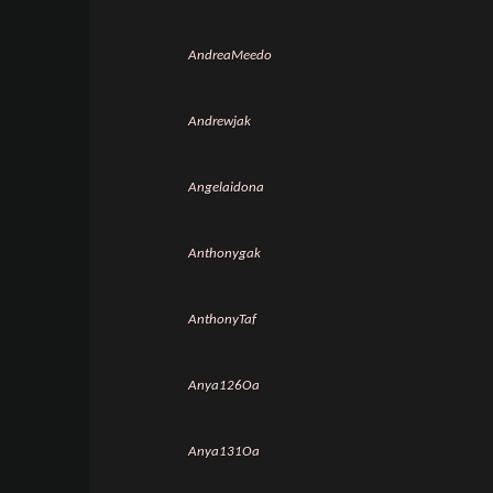
AndreaMeedo
Andrewjak
Angelaidona
Anthonygak
AnthonyTaf
Anya126Oa
Anya131Oa