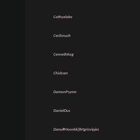
Cathyalake
Cecilsnuch
CennethKag
Chicksen
DamonPsymn
DanielDus
Dany#Moonkk[Brtgrisvipjes