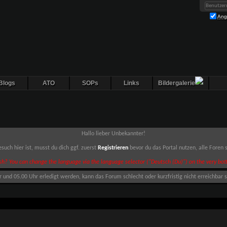
Ang
Blogs
ATO
SOPs
Links
Bildergalerie
Hallo lieber Unbekannter!
such hier ist, musst du dich ggf. zuerst
Registrieren
bevor du das Portal nutzen, alle Foren
sh? You can change the language via the language selector ("Deutsch (Du)") on the very bott
nd 05.00 Uhr erledigt werden, kann das Forum schlecht oder kurzfristig nicht erreichbar s