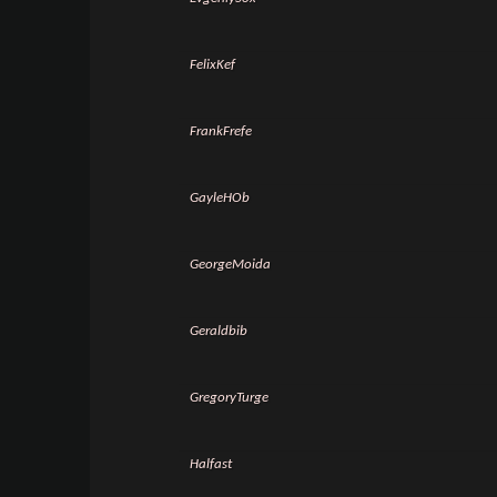
FelixKef
FrankFrefe
GayleHOb
GeorgeMoida
Geraldbib
GregoryTurge
Halfast