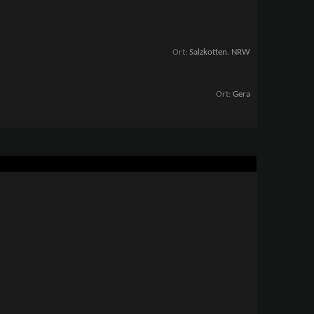
Ort
Salzkotten. NRW
Ort
Gera