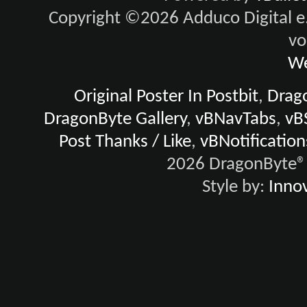
Copyright ©2026 Adduco Digital e.K
vo
We
Original Poster In Postbit
,
Drago
DragonByte Gallery
,
vBNavTabs
,
vB
Post Thanks / Like
,
vBNotification
2026 DragonByte® 
Style by:
Innov