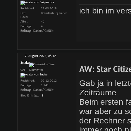
ich bin im ver
Registriert
22.09.2018
Ort
Brandenburg an der
Havel
Alter
46
Beiträge
4
Beitrags - Danke / Gefällt
7. August 2025,
06:12
Snake
AW: Star Citiz
CAT-III-Dogfighter
Gab ja in letzt
Registriert
02.12.2012
Beiträge
1.741
Zeiträume
Beitrags - Danke / Gefällt
Blog-Einträge
5
Beim ersten f
war aber zu s
der Rechner s
immer noch ni