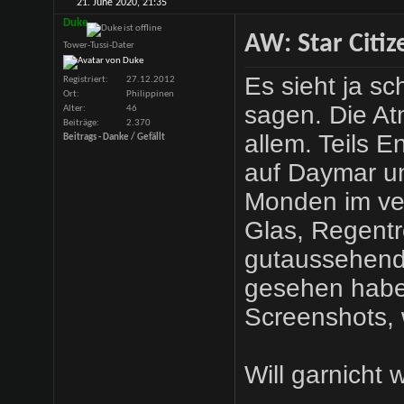
21. June 2020,
21:35
Duke
AW: Star Citiz
Tower-Tussi-Dater
Es sieht ja s
Registriert
27.12.2012
Ort
Philippinen
sagen. Die At
Alter
46
Beiträge
2.370
allem. Teils 
Beitrags - Danke / Gefällt
auf Daymar un
Monden im ver
Glas, Regent
gutaussehend 
gesehen habe 
Screenshots, w
Will garnicht 