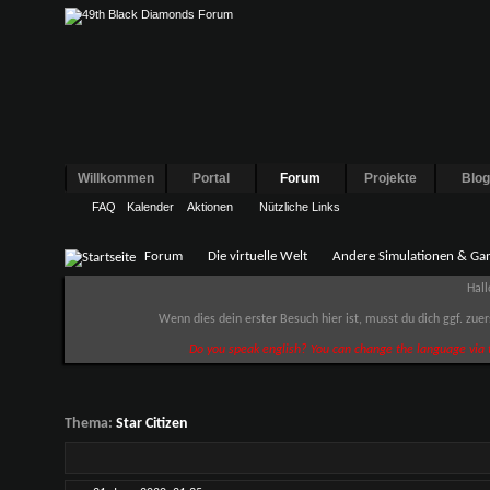
Willkommen
Portal
Forum
Projekte
Blo
FAQ
Kalender
Aktionen
Nützliche Links
Forum
Die virtuelle Welt
Andere Simulationen & Ga
Hall
Wenn dies dein erster Besuch hier ist, musst du dich ggf. zue
Do you speak english? You can change the language via t
Thema:
Star Citizen