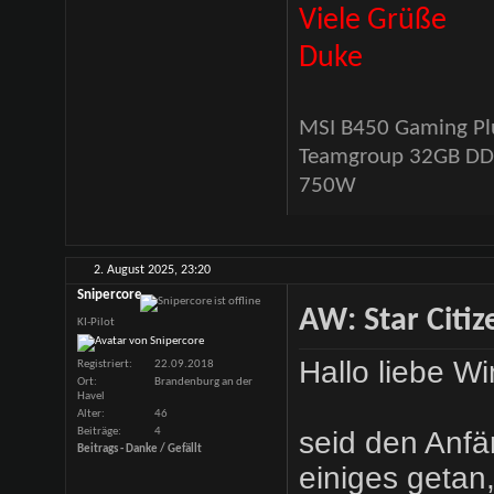
Viele Grüße
Duke
MSI B450 Gaming Pl
Teamgroup 32GB DDR-
750W
2. August 2025,
23:20
Snipercore
AW: Star Citiz
KI-Pilot
Hallo liebe W
Registriert
22.09.2018
Ort
Brandenburg an der
Havel
Alter
46
Beiträge
4
seid den Anfä
Beitrags - Danke / Gefällt
einiges getan