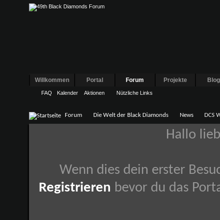
Willkommen
Portal
Forum
Projekte
Blo
FAQ
Kalender
Aktionen
Nützliche Links
Forum
Die Welt der Black Diamonds
News
DCS W
Hallo lie
Wenn dies dein erster Besuch
Registrieren
bevor du das Porta