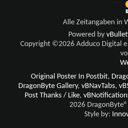
Alle Zeitangaben in W
Powered by
vBulle
Copyright ©2026 Adduco Digital e.K
vo
We
Original Poster In Postbit
,
Drago
DragonByte Gallery
,
vBNavTabs
,
vB
Post Thanks / Like
,
vBNotification
2026 DragonByte® 
Style by:
Innov