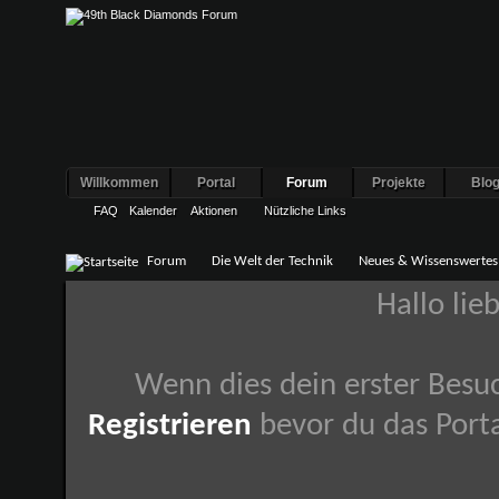
Willkommen
Portal
Forum
Projekte
Blo
FAQ
Kalender
Aktionen
Nützliche Links
Forum
Die Welt der Technik
Neues & Wissenswertes
Hallo lie
Wenn dies dein erster Besuch
Registrieren
bevor du das Porta