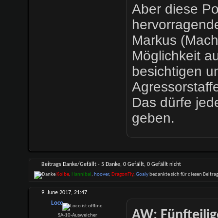
Aber diese Po
hervorragende
Markus (Mache
Möglichkeit a
besichtigen u
Agressorstaff
Das dürfe jed
geben.
Beitrags Danke/Gefällt - 5 Danke, 0 Gefällt, 0 Gefällt nicht
Kolbe
,
Hannibal
,
hoover
,
DragonFly
,
Goaly
bedankte sich für diesen Beitrag
9. June 2017,
21:47
Loco
AW: Fünfteilig
SA-10-Ausweicher