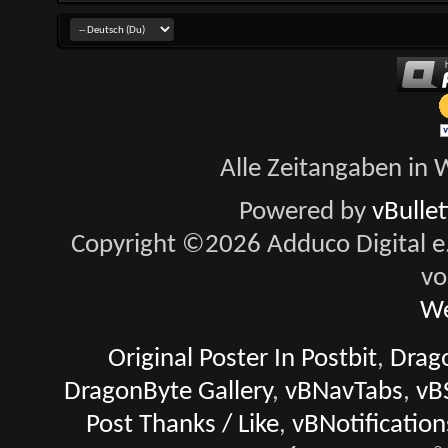
Alle Zeitangaben in W
Powered by
vBulle
Copyright ©2026 Adduco Digital e.K
vo
We
Original Poster In Postbit
,
Drago
DragonByte Gallery
,
vBNavTabs
,
vB
Post Thanks / Like
,
vBNotification