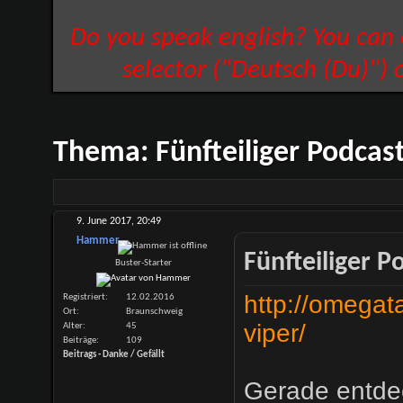
Do you speak english? You can
selector ("Deutsch (Du)") 
Thema:
Fünfteiliger Podcast
9. June 2017,
20:49
Hammer
Fünfteiliger P
Buster-Starter
http://omegata
Registriert
12.02.2016
Ort
Braunschweig
viper/
Alter
45
Beiträge
109
Beitrags - Danke / Gefällt
Gerade entdec