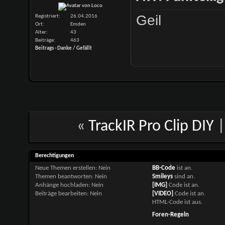
Geil
Registriert
26.04.2016
Ort
Emden
Alter
43
Beiträge
463
Beitrags - Danke / Gefällt
«
TrackIR Pro Clip DIY
Berechtigungen
Neue Themen erstellen:
Nein
BB-Code
ist
an
.
Themen beantworten:
Nein
Smileys
sind
an
.
Anhänge hochladen:
Nein
[IMG]
Code ist
an
.
Beiträge bearbeiten:
Nein
[VIDEO]
Code ist
an
.
HTML-Code ist
aus
.
Foren-Regeln