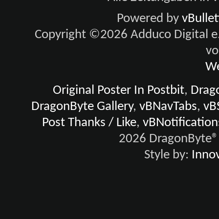
Powered by
vBulle
Copyright ©2026 Adduco Digital e.K
vo
We
Original Poster In Postbit
,
Drago
DragonByte Gallery
,
vBNavTabs
,
vB
Post Thanks / Like
,
vBNotification
2026 DragonByte® 
Style by:
Innov