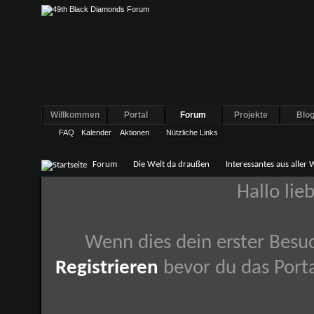
Willkommen
Portal
Forum
Projekte
Blo
FAQ
Kalender
Aktionen
Nützliche Links
Forum
Die Welt da draußen
Interessantes aus aller 
Hallo lie
Wenn dies dein erster Besuch
Registrieren
bevor du das Porta