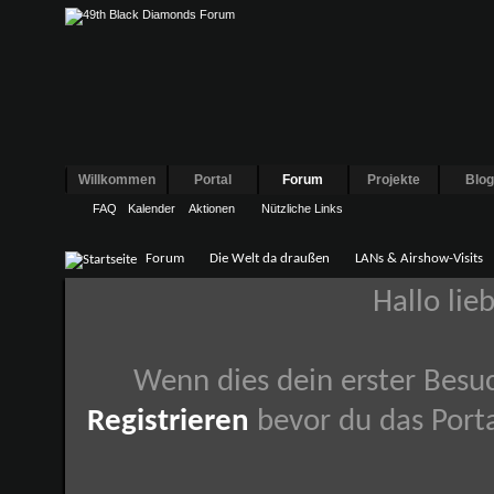
Willkommen
Portal
Forum
Projekte
Blo
FAQ
Kalender
Aktionen
Nützliche Links
Forum
Die Welt da draußen
LANs & Airshow-Visits
Hallo lie
Wenn dies dein erster Besuch
Registrieren
bevor du das Porta