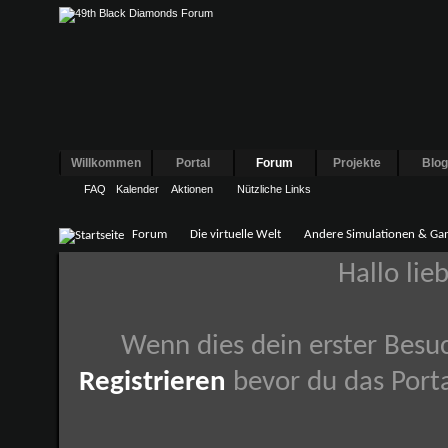
Willkommen
Portal
Forum
Projekte
Blo
FAQ
Kalender
Aktionen
Nützliche Links
Forum
Die virtuelle Welt
Andere Simulationen & Ga
Hallo lie
Wenn dies dein erster Besuch
Registrieren
bevor du das Porta