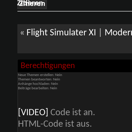
Zitieren
«
Flight Simulater XI
|
Modern
Berechtigungen
Neue Themen erstellen:
Nein
Themen beantworten:
Nein
Anhänge hochladen:
Nein
Beiträge bearbeiten:
Nein
[VIDEO]
Code ist
an
.
HTML-Code ist
aus
.