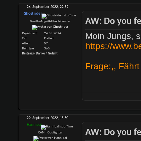
28. September 2022,
22:59
Ghostrider
AW: Do you fe
Gorilla-Angriff-Überlebender
Moin Jungs, 
Registriert
24.09.2014
Ort
Datteln
https://www.b
Alter
57
Beiträge
360
Beitrags - Danke / Gefällt
Frage:,, Fähr
29. September 2022,
15:50
Hannibal
AW: Do you fe
CAT-III-Dogfighter