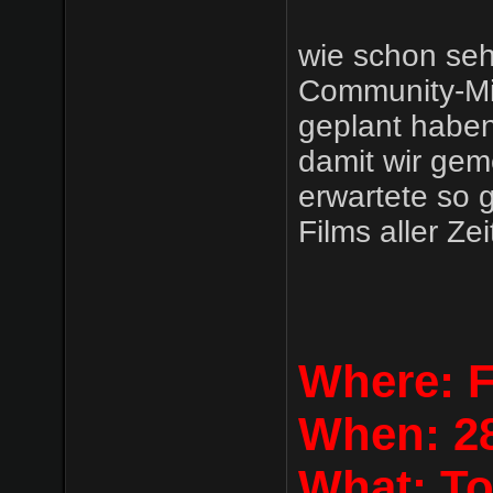
wie schon seh
Community-Mi
geplant haben
damit wir ge
erwartete so 
Films aller Ze
Where: 
When: 28
What: To