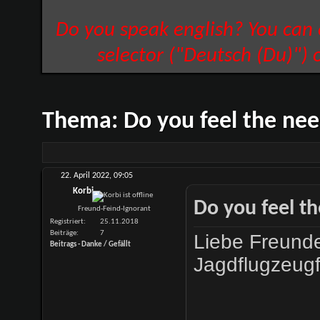
Do you speak english? You can
selector ("Deutsch (Du)") 
Thema:
Do you feel the nee
22. April 2022,
09:05
Korbi
Do you feel th
Freund-Feind-Ignorant
Registriert
25.11.2018
Beiträge
7
Liebe Freunde
Beitrags - Danke / Gefällt
Jagdflugzeugfl