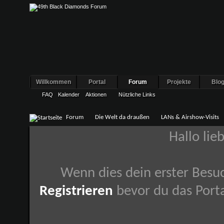
Willkommen
Portal
Forum
Projekte
Blo
FAQ
Kalender
Aktionen
Nützliche Links
Forum
Die Welt da draußen
LANs & Airshow-Visits
Hallo lie
Wenn dies dein erster Besuch
Registrieren
bevor du das Porta