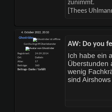
zunimmt.
[Thees Uhlman
4. October 2022,
20:10
Ghostrider
AW: Do you fe
Gorilla-Angriff-Überlebender
Ich habe ein 
Registriert
24.09.2014
Ort
Datteln
Überstunden a
Alter
57
Beiträge
360
wenig Fachkrä
Beitrags - Danke / Gefällt
sind Airshows 