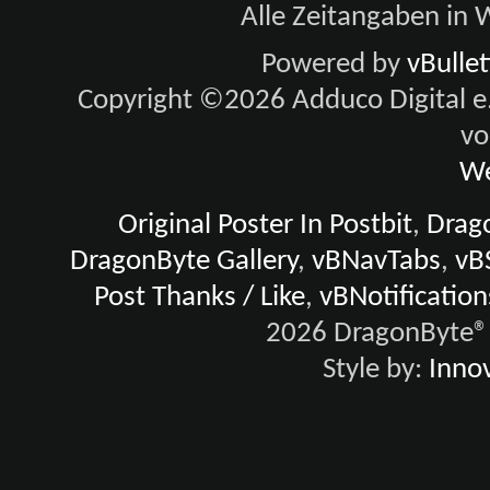
Alle Zeitangaben in W
Powered by
vBulle
Copyright ©2026 Adduco Digital e.K
vo
We
Original Poster In Postbit
,
Drago
DragonByte Gallery
,
vBNavTabs
,
vB
Post Thanks / Like
,
vBNotification
2026 DragonByte® 
Style by:
Innov