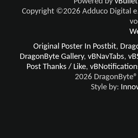
Powered by
vBulle
Copyright ©2026 Adduco Digital e.K
vo
We
Original Poster In Postbit
,
Drago
DragonByte Gallery
,
vBNavTabs
,
vB
Post Thanks / Like
,
vBNotification
2026 DragonByte® 
Style by:
Innov