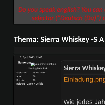
Do you speak english? You can
selector ("Deutsch (Du)") 
Thema:
Sierra Whiskey -S A
7. April 2023,
12:06
Bumerang
Sierra Whiskey
Maddog-Fetischist
Registriert
16.06.2016
Alter
58
Einladung.pn
Beiträge
13
Beitrags - Danke / Gefällt
Wie jedes Jah