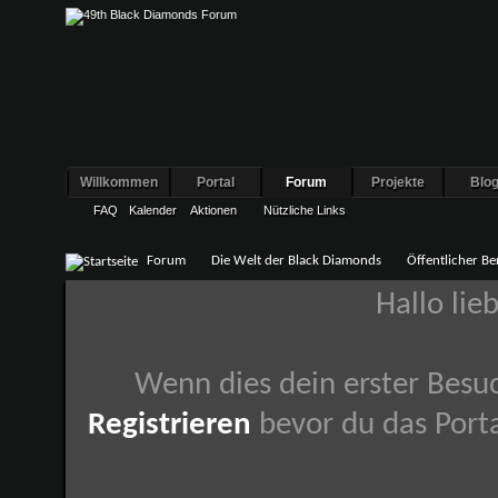
Willkommen
Portal
Forum
Projekte
Blo
FAQ
Kalender
Aktionen
Nützliche Links
Forum
Die Welt der Black Diamonds
Öffentlicher Be
Hallo lie
Wenn dies dein erster Besuch
Registrieren
bevor du das Porta