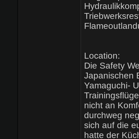
Hydraulikkom
Triebwerksres
Flameoutlan
Location:
Die Safety We
Japanischen B
Yamaguchi- Ub
Trainingsflüg
nicht an Komf
durchweg neg
sich auf die e
hatte der Küch