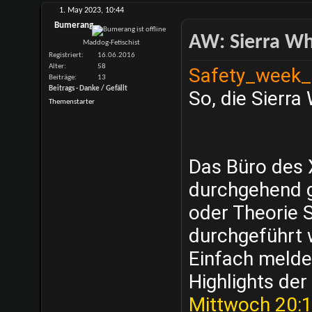
1. May 2023,
10:44
Bumerang
AW: Sierra Whi
Maddog-Fetischist
Registriert
16.06.2016
Alter
58
Safety_week_p
Beiträge
13
Beitrags - Danke / Gefällt
So, die Sierra
Themenstarter
Das Büro des 
durchgehend g
oder Theorie 
durchgeführt 
Einfach melde
Highlights de
Mittwoch 20: