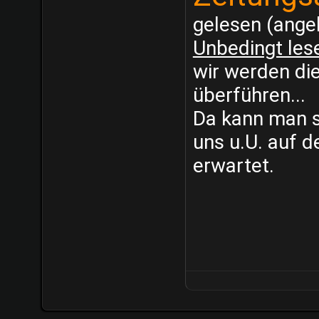
gelesen (ange
Unbedingt les
wir werden di
überführen...
Da kann man s
uns u.U. auf d
erwartet.