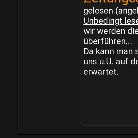
gelesen (ange
Unbedingt les
wir werden di
überführen...
Da kann man s
uns u.U. auf d
erwartet.