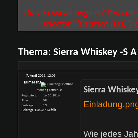
Do you speak english? You can
selector ("Deutsch (Du)") 
Thema:
Sierra Whiskey -S A
7. April 2023,
12:06
Bumerang
Sierra Whiskey
Maddog-Fetischist
Registriert
16.06.2016
Alter
58
Einladung.pn
Beiträge
13
Beitrags - Danke / Gefällt
Wie jedes Jah