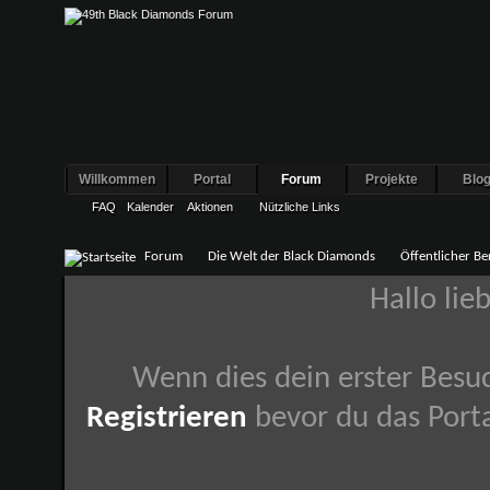
Willkommen
Portal
Forum
Projekte
Blo
FAQ
Kalender
Aktionen
Nützliche Links
Forum
Die Welt der Black Diamonds
Öffentlicher Be
Hallo lie
Wenn dies dein erster Besuch
Registrieren
bevor du das Porta