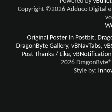
Powered by
vBulle
Copyright ©2026 Adduco Digital e.K
vo
We
Original Poster In Postbit
,
Drago
DragonByte Gallery
,
vBNavTabs
,
vB
Post Thanks / Like
,
vBNotification
2026 DragonByte® 
Style by:
Innov