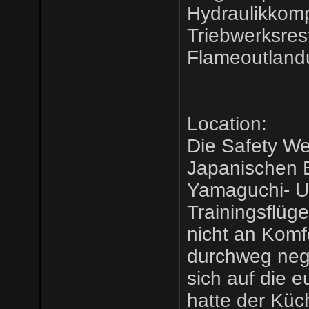
Hydraulikkom
Triebwerksres
Flameoutlan
Location:
Die Safety We
Japanischen B
Yamaguchi- Ub
Trainingsflüg
nicht an Komf
durchweg neg
sich auf die e
hatte der Küch