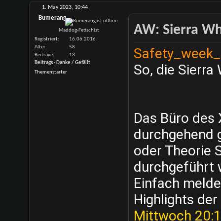
1. May 2023,
10:44
Bumerang
AW: Sierra Whi
Maddog-Fetischist
Registriert
16.06.2016
Alter
58
Safety_week_p
Beiträge
13
Beitrags - Danke / Gefällt
So, die Sierra
Themenstarter
Das Büro des 
durchgehend g
oder Theorie 
durchgeführt 
Einfach melde
Highlights de
Mittwoch 20: