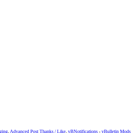
ging
,
Advanced Post Thanks / Like
,
vBNotifications
-
vBulletin Mods