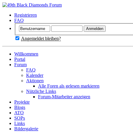
Registrieren
FAQ
Angemeldet bleiben?
Willkommen
Portal
Forum
FAQ
Kalender
Aktionen
Alle Foren als gelesen markieren
Nützliche Links
Forum-Mitarbeiter anzeigen
Projekte
Blogs
ATO
SOPs
Links
Bildergalerie