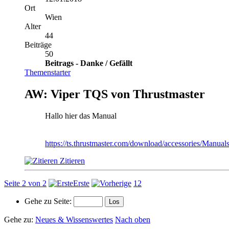
Ort
Wien
Alter
44
Beiträge
50
Beitrags - Danke / Gefällt
Themenstarter
AW: Viper TQS von Thrustmaster
Hallo hier das Manual
https://ts.thrustmaster.com/download/accessories/Manu
Zitieren
Seite 2 von 2
Erste
1
2
Gehe zu Seite:
Gehe zu:
Neues & Wissenswertes
Nach oben