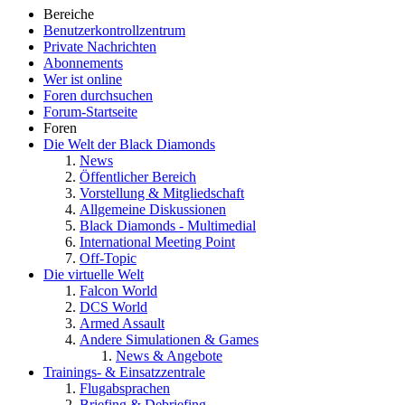
Bereiche
Benutzerkontrollzentrum
Private Nachrichten
Abonnements
Wer ist online
Foren durchsuchen
Forum-Startseite
Foren
Die Welt der Black Diamonds
News
Öffentlicher Bereich
Vorstellung & Mitgliedschaft
Allgemeine Diskussionen
Black Diamonds - Multimedial
International Meeting Point
Off-Topic
Die virtuelle Welt
Falcon World
DCS World
Armed Assault
Andere Simulationen & Games
News & Angebote
Trainings- & Einsatzzentrale
Flugabsprachen
Briefing & Debriefing