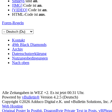
Smileys
sind
an
.
[IMG]
Code ist
an
.
[VIDEO]
Code ist
an
.
HTML-Code ist
aus
.
Foren-Regeln
Kontakt
49th Black Diamonds
Archiv
Datenschutzerklärung
Nutzungsbedingungen
Nach oben
Alle Zeitangaben in WEZ +2. Es ist jetzt
00:31
Uhr.
Powered by
vBulletin®
Version 4.2.5 (Deutsch)
Copyright ©2026 Adduco Digital e.K. und vBulletin Solutions, Inc. A
Web Hosting
Original Poster In Postbit
,
DragonByte Private Text in Posts
,
vBPhras