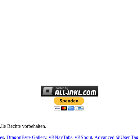
lle Rechte vorbehalten.
es
,
DragonByte Gallery
,
vBNavTabs
,
vBShout
,
Advanced @User Tag