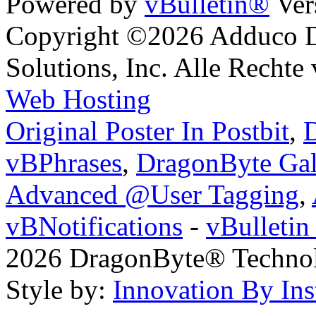
Powered by
vBulletin®
Ver
Copyright ©2026 Adduco Di
Solutions, Inc. Alle Rechte
Web Hosting
Original Poster In Postbit
,
D
vBPhrases
,
DragonByte Gal
Advanced @User Tagging
,
vBNotifications
-
vBulleti
2026 DragonByte® Technolo
Style by:
Innovation By Ins