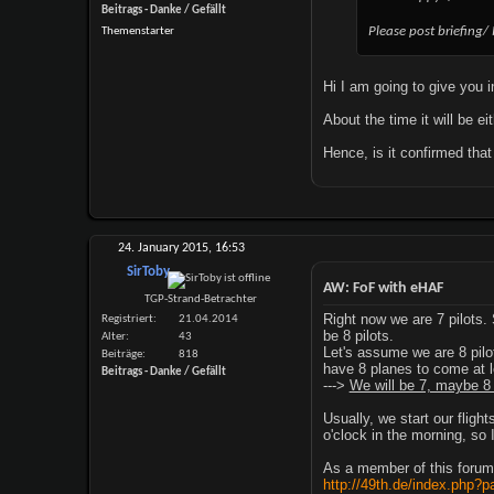
Beitrags - Danke / Gefällt
Please post briefing/
Themenstarter
Hi I am going to give you i
About the time it will be e
Hence, is it confirmed tha
24. January 2015,
16:53
SirToby
AW: FoF with eHAF
TGP-Strand-Betrachter
Right now we are 7 pilots. 
Registriert
21.04.2014
be 8 pilots.
Alter
43
Let's assume we are 8 pilo
Beiträge
818
have 8 planes to come at le
Beitrags - Danke / Gefällt
--->
We will be 7, maybe 8 
Usually, we start our flig
o'clock in the morning, so 
As a member of this forum,
http://49th.de/index.php?p