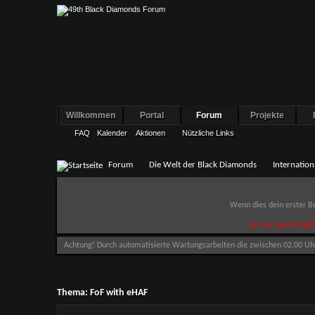
Willkommen
Portal
Forum
Projekte
FAQ
Kalender
Aktionen
Nützliche Links
Forum
Die Welt der Black Diamonds
Internation
Wenn dies dein erster Be
Do you speak engli
Achtung! Durch automatisierte Wartungsarbeiten die zwischen 02.00 Uhr u
Thema:
FoF with eHAF