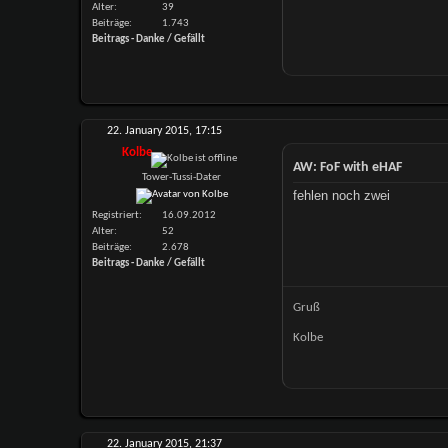
Alter
39
Beiträge
1.743
Beitrags - Danke / Gefällt
22. January 2015,
17:15
Kolbe
AW: FoF with eHAF
Tower-Tussi-Dater
fehlen noch zwei
Registriert
16.09.2012
Alter
52
Beiträge
2.678
Beitrags - Danke / Gefällt
Gruß
Kolbe
22. January 2015,
21:37