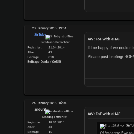
23. January 2015,
19:51
SirToby
AW: FoF with eHAF
TGP-Strand-Betrachter
I'd be happy if we could st
Registriert
21.04.2014
Alter
43
Please post briefing/ ROE/ 
Beiträge
818
Beitrags - Danke / Gefällt
24. January 2015,
16:04
anduril
AW: FoF with eHAF
Maddog-Fetischist
Registriert
18.01.2015
Zitat von
SirTo
Alter
43
Beiträge
15
I'd be happy if we co