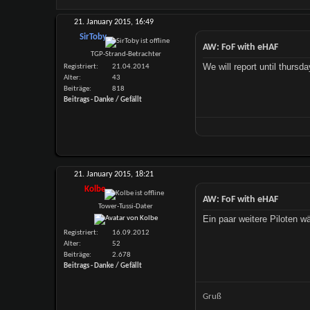
21. January 2015,
16:49
SirToby
AW: FoF with eHAF
TGP-Strand-Betrachter
We will report until thursd
Registriert
21.04.2014
Alter
43
Beiträge
818
Beitrags - Danke / Gefällt
21. January 2015,
18:21
Kolbe
AW: FoF with eHAF
Tower-Tussi-Dater
Ein paar weitere Piloten w
Registriert
16.09.2012
Alter
52
Beiträge
2.678
Beitrags - Danke / Gefällt
Gruß