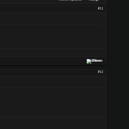
#11
Zitieren
#12