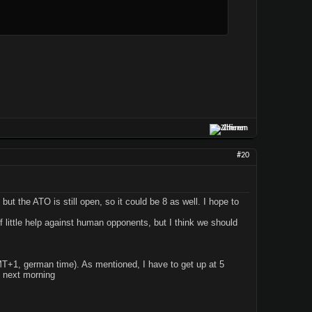
Zitieren
#20
t the ATO is still open, so it could be 8 as well. I hope to
 little help against human opponents, but I think we should
MT+1, german time). As mentioned, I have to get up at 5
he next morning