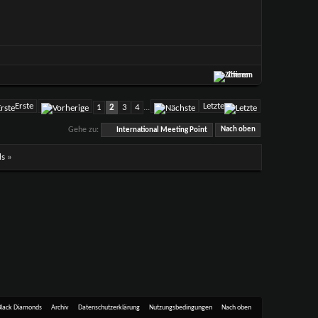
Zitieren
Erste
Letzte
1
2
3
4
...
Gehe zu:
International Meeting Point
Nach oben
ds
»
Black Diamonds
Archiv
Datenschutzerklärung
Nutzungsbedingungen
Nach oben