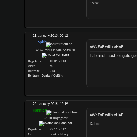
Kolbe
21. January 2015,
20:12
Spirit
AW: FoF with eHAF
SA-17-mit-der-Gun-Angreifer
Hab mich auch eingetrag
Registriert
10.01.2013
Alter
60
Beiträge
548
Beitrags - Danke / Gefällt
22. January 2015,
12:49
Hannibal
AW: FoF with eHAF
CAT-III-Dogfighter
Dabei
Registriert
22.12.2012
Ort
Bookholzberg