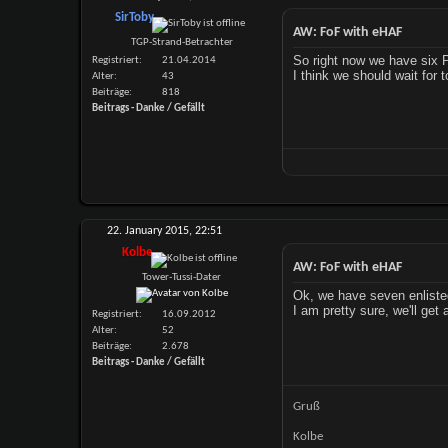
SirToby
AW: FoF with eHAF
TGP-Strand-Betrachter
So right now we have six P
Registriert
21.04.2014
I think we should wait for t
Alter
43
Beiträge
818
Beitrags - Danke / Gefällt
22. January 2015,
22:51
Kolbe
AW: FoF with eHAF
Tower-Tussi-Dater
Ok, we have seven enlisted
I am pretty sure, we'll get
Registriert
16.09.2012
Alter
52
Beiträge
2.678
Beitrags - Danke / Gefällt
Gruß
Kolbe