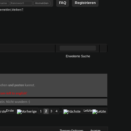
FAQ
Registrieren
emeldet bleiben?
Erweiterte Suche
 sehen
und posten
kannst.
om-left to english!
ein. Nicht wundern :)
Erste
Letzte
1
2
3
4
...
Themen-Optionen
Anzeige