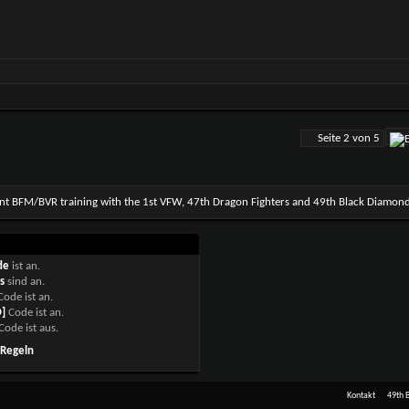
Seite 2 von 5
int BFM/BVR training with the 1st VFW, 47th Dragon Fighters and 49th Black Diamon
de
ist
an
.
s
sind
an
.
ode ist
an
.
]
Code ist
an
.
Code ist
aus
.
-Regeln
Kontakt
49th 