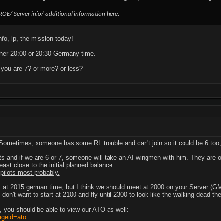
 ROE/ Server info/ additional information here.
nfo, ip, the mission today!
ither 20:00 or 20:30 Germany time.
t you are 7? or more? or less?
Sometimes, someone has some RL trouble and can't join so it could be 6 too, bu
ts and if we are 6 or 7, someone will take an AI wingmen with him. They are of
ast close to the initial planned balance.
pilots most probably.
hts at 2015 german time, but I think we should meet at 2000 on your Server (G
I don't want to start at 2100 and fly until 2300 to look like the walking dead t
 you should be able to view our ATO as well:
ageid=ato