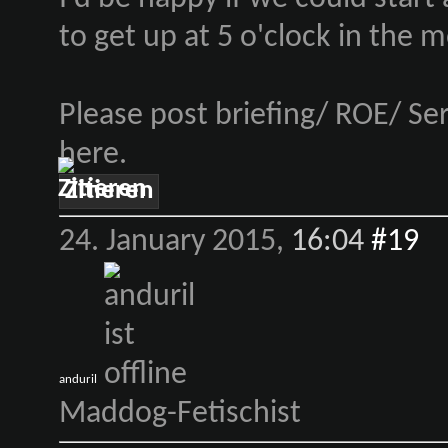
to get up at 5 o'clock in the 
Please post briefing/ ROE/ Ser
here.
Zitieren
24. January 2015,
16:04
#19
anduril
Maddog-Fetischist