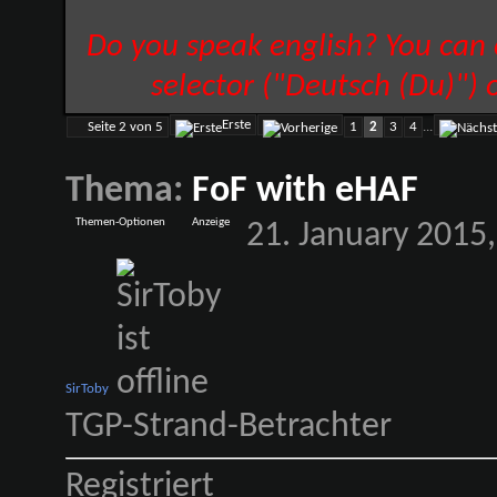
Do you speak english? You can
selector ("Deutsch (Du)") 
Erste
Seite 2 von 5
1
2
3
4
...
Thema:
FoF with eHAF
Themen-Optionen
Anzeige
21. January 2015
SirToby
TGP-Strand-Betrachter
Registriert