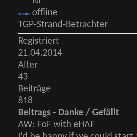
SirToby
TGP-Strand-Betrachter
Registriert
21.04.2014
Alter
43
Beiträge
818
Beitrags - Danke / Gefällt
AW: FoF with eHAF
I'd be happy if we could star