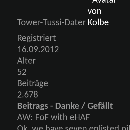
Tower-Tussi-Dater
Registriert
16.09.2012
Alter
52
Beiträge
2.678
Beitrags - Danke / Gefällt
AW: FoF with eHAF
Ok, we have seven enlisted pil