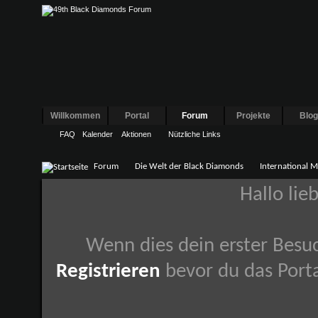
Willkommen
Portal
Forum
Projekte
Blo
FAQ
Kalender
Aktionen
Nützliche Links
Forum
Die Welt der Black Diamonds
International M
Hallo lie
Wenn dies dein erster Besuch
Registrieren
bevor du das Porta