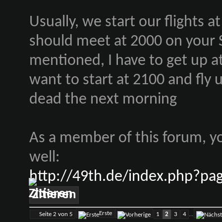
Usually, we start our flights 
should meet at 2000 on your 
mentioned, I have to get up at
want to start at 2100 and fly u
dead the next morning
As a member of this forum, yo
well:
http://49th.de/index.php?pa
Zitieren
Erste
Seite 2 von 5
1
2
3
4
...