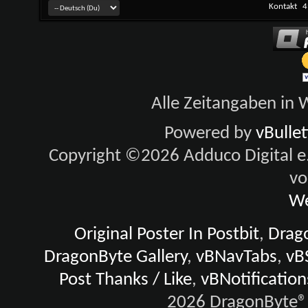
Kontakt
4
Alle Zeitangaben in W
Powered by
vBulle
Copyright ©2026 Adduco Digital e.K
vo
We
Original Poster In Postbit
,
Drago
DragonByte Gallery
,
vBNavTabs
,
vB
Post Thanks / Like
,
vBNotification
2026 DragonByte® 