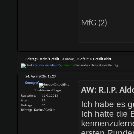
MfG (2)
Beitrags Danke/Gefällt - 3 Danke, 0 Gefällt, 0 Gefällt nicht
Gustav
,
Amadeus75
,
Hannibal
bedankte sich für diesen Beitrag.
24. April 2026,
15:23
SnoopyG
AW: R.I.P. Al
Tumbleweed-Flieger
Registriert
16.01.2013
Alter
57
Ich habe es g
Beiträge
36
Beitrags - Danke / Gefällt
Ich hatte die 
kennenzulerne
ersten Runden