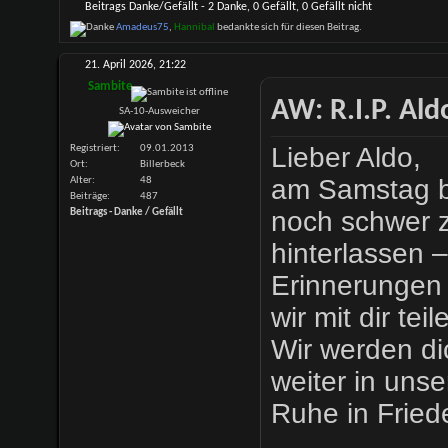
Beitrags Danke/Gefällt - 2 Danke, 0 Gefällt, 0 Gefällt nicht
Amadeus75
,
Hannibal
bedankte sich für diesen Beitrag.
21. April 2026,
21:22
Sambite
AW: R.I.P. Al
SA-10-Ausweicher
Lieber Aldo,
Registriert
09.01.2013
Ort
Billerbeck
am Samstag bi
Alter
48
Beiträge
487
noch schwer z
Beitrags - Danke / Gefällt
hinterlassen 
Erinnerungen 
wir mit dir tei
Wir werden di
weiter in uns
Ruhe in Fried