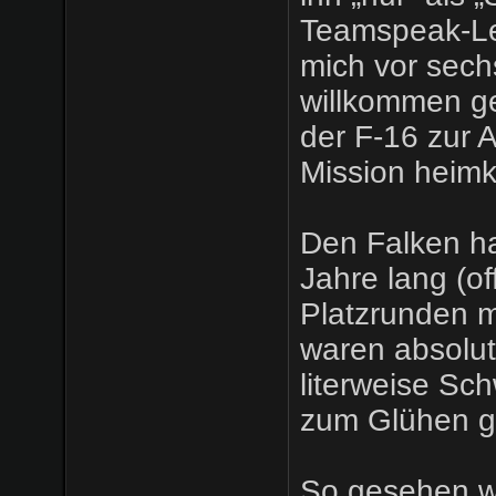
Teamspeak-Lei
mich vor sech
willkommen ge
der F-16 zur 
Mission heim
Den Falken ha
Jahre lang (off
Platzrunden 
waren absolut
literweise Sc
zum Glühen g
So gesehen wa