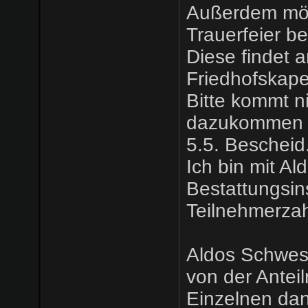
Außerdem möc
Trauerfeier b
Diese findet 
Friedhofskapel
Bitte kommt n
dazukommen mö
5.5. Bescheid
Ich bin mit A
Bestattungsins
Teilnehmerzah
Aldos Schweste
von der Antei
Einzelnen dank