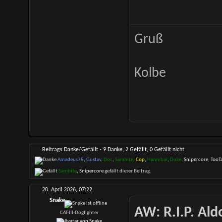
Gruß
Kolbe
Beitrags Danke/Gefällt - 9 Danke, 2 Gefällt, 0 Gefällt nicht
Amadeus75
,
Gustav
,
Doc
,
Sambite
,
Cop
,
Hannibal
,
Duke
,
Snipercore
,
TooTa
Sambite
,
Snipercore
gefällt dieser Beitrag.
20. April 2026,
07:22
Snake
AW: R.I.P. Al
CAT-III-Dogfighter