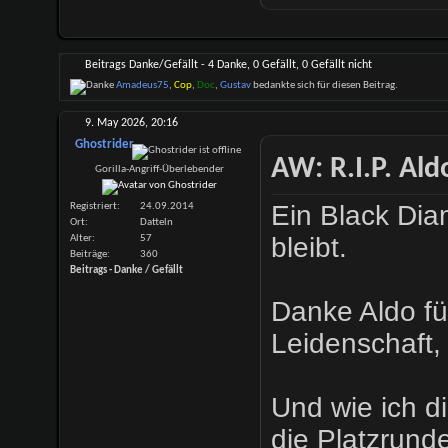
Beitrags Danke/Gefällt - 4 Danke, 0 Gefällt, 0 Gefällt nicht
Amadeus75
,
Cop
,
Doc
,
Gustav
bedankte sich für diesen Beitrag.
9. May 2026,
20:16
Ghostrider
AW: R.I.P. Al
Gorilla-Angriff-Überlebender
Ein Black Dia
Registriert
24.09.2014
Ort
Datteln
bleibt.
Alter
57
Beiträge
360
Beitrags - Danke / Gefällt
Danke Aldo fü
Leidenschaft,
Und wie ich d
die Platzrund