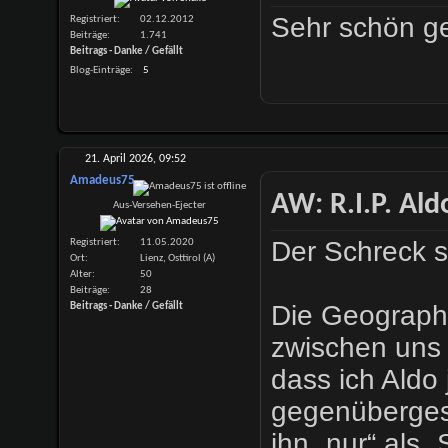
Sehr schön g
Registriert
02.12.2012
Beiträge
1.741
Beitrags - Danke / Gefällt
Blog-Einträge
5
21. April 2026,
09:52
Amadeus75
AW: R.I.P. Al
Aus-Versehen-Ejecter
Der Schreck sit
Registriert
11.05.2020
Ort
Lienz, Osttirol (A)
Alter
50
Beiträge
28
Die Geographi
Beitrags - Danke / Gefällt
zwischen uns 
dass ich Aldo
gegenüberges
ihn „nur“ als