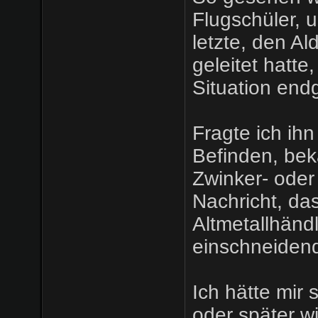
Flugschüler, 
letzte, den A
geleitet hatte
Situation end
Fragte ich ih
Befinden, bek
Zwinker- oder
Nachricht, da
Altmetallhänd
einschneiden
Ich hätte mir
oder später w