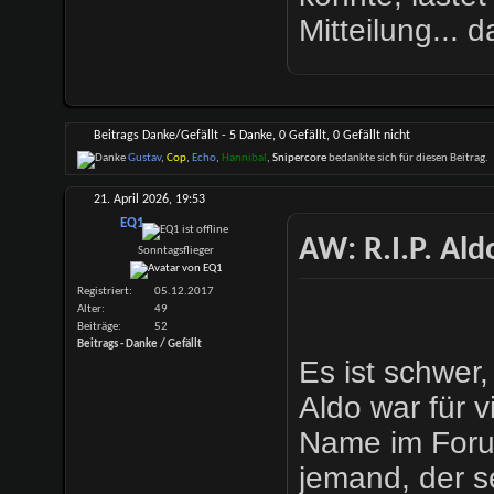
Mitteilung... d
Beitrags Danke/Gefällt - 5 Danke, 0 Gefällt, 0 Gefällt nicht
Gustav
,
Cop
,
Echo
,
Hannibal
,
Snipercore
bedankte sich für diesen Beitrag.
21. April 2026,
19:53
EQ1
AW: R.I.P. Al
Sonntagsflieger
Registriert
05.12.2017
Alter
49
Beiträge
52
Beitrags - Danke / Gefällt
Es ist schwer,
Aldo war für v
Name im Forum
jemand, der s