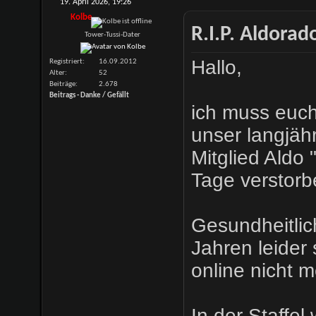
19. April 2026,
19:26
Kolbe
R.I.P. Aldorad
Tower-Tussi-Dater
Hallo,
Registriert
16.09.2012
Alter
52
Beiträge
2.678
Beitrags - Danke / Gefällt
ich muss euch
unser langjäh
Mitglied Aldo
Tage verstorbe
Gesundheitlic
Jahren leide
online nicht m
In der Staffel