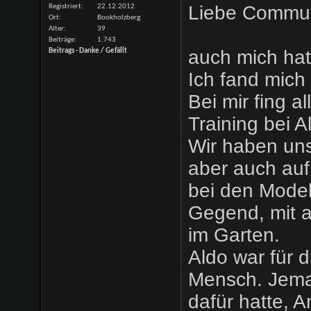
Liebe Commun
Registriert
22.12.2012
Ort
Bookholzberg
Alter
39
Beiträge
1.743
auch mich hat
Beitrags - Danke / Gefällt
Ich fand mich
Bei mir fing a
Training bei A
Wir haben uns
aber auch auf
bei den Modell
Gegend, mit a
im Garten.
Aldo war für 
Mensch. Jeman
dafür hatte, A