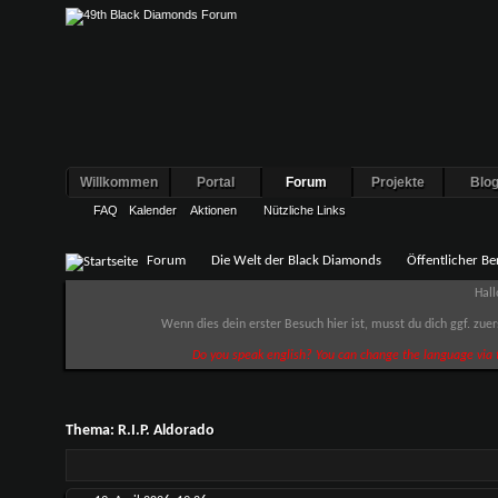
Willkommen
Portal
Forum
Projekte
Blo
FAQ
Kalender
Aktionen
Nützliche Links
Forum
Die Welt der Black Diamonds
Öffentlicher Be
Hall
Wenn dies dein erster Besuch hier ist, musst du dich ggf. zue
Do you speak english? You can change the language via t
Thema:
R.I.P. Aldorado