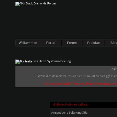
Willkommen
Portal
Forum
Projekte
Blo
vBulletin-Systemmitteilung
Hall
Wenn dies dein erster Besuch hier ist, musst du dich ggf. zue
Do you speak english? You can change the language via t
vBulletin-Systemmitteilung
Angegebene Seite ungültig