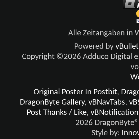
Alle Zeitangaben in W
Powered by
vBulle
Copyright ©2026 Adduco Digital e.K
vo
We
Original Poster In Postbit
,
Drago
DragonByte Gallery
,
vBNavTabs
,
vB
Post Thanks / Like
,
vBNotification
2026 DragonByte® 
Style by:
Innov