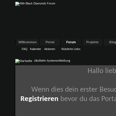
Willkommen
Portal
Forum
Projekte
Blo
FAQ
Kalender
Aktionen
Nützliche Links
vBulletin-Systemmitteilung
Hallo lie
Wenn dies dein erster Besuch
Registrieren
bevor du das Porta