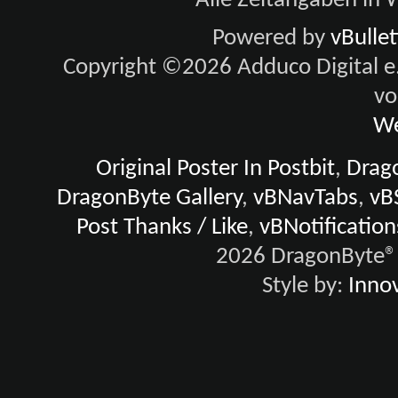
Alle Zeitangaben in W
Powered by
vBulle
Copyright ©2026 Adduco Digital e.K
vo
We
Original Poster In Postbit
,
Drago
DragonByte Gallery
,
vBNavTabs
,
vB
Post Thanks / Like
,
vBNotification
2026 DragonByte® 
Style by:
Innov