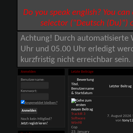
Do you speak english? You can
selector ("Deutsch (Du)") 
Achtung! Durch automatisierte 
Uhr und 05.00 Uhr erledigt wer
kurzfristig nicht erreichbar sein
Anmelden
Letzte Beiträge
Benutzername:
Bewertung
Titel,
Letzter Beitrag
Benutzername
Kennwort:
& Startdatum
Angemeldet bleiben?
TrackIR 3
7. August 2026
Software
Noch kein Mitglied?
von
tony1
Win98
Jetzt registrieren!
Cop
23. January