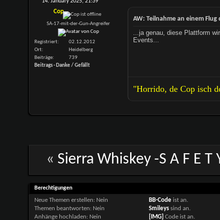
14. January 2025,
21:39
Cop
AW: Teilnahme an einem Flug 
SA-17-mit-der-Gun-Angreifer
...ja genau, diese Plattform wi
Events...
Registriert
02.12.2012
Ort
Heidelberg
Beiträge
739
Beitrags - Danke / Gefällt
"Horrido, de Cop isch 
«
Sierra Whiskey -S A F E T 
Berechtigungen
Neue Themen erstellen:
Nein
BB-Code
ist
an
.
Themen beantworten:
Nein
Smileys
sind
an
.
Anhänge hochladen:
Nein
[IMG]
Code ist
an
.