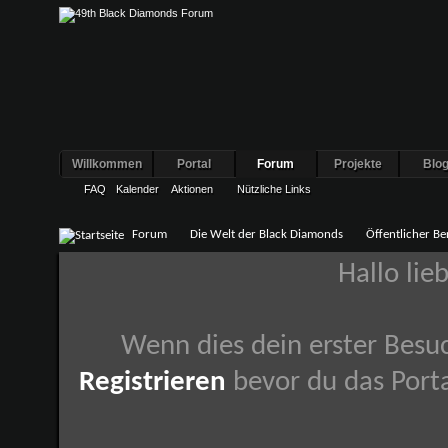
Willkommen
Portal
Forum
Projekte
Blo
FAQ
Kalender
Aktionen
Nützliche Links
Forum
Die Welt der Black Diamonds
Öffentlicher Be
Hallo lie
Wenn dies dein erster Besuch
Registrieren
bevor du das Porta