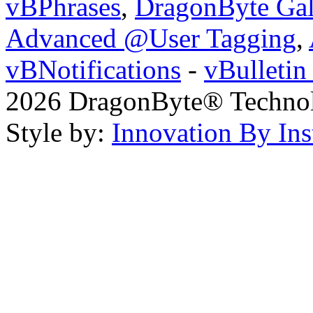
vBPhrases
,
DragonByte Gal
Advanced @User Tagging
,
vBNotifications
-
vBulleti
2026 DragonByte® Technolo
Style by:
Innovation By Ins